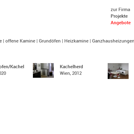
zur Firma
Projekte
Angebote
e
|
offene Kamine
|
Grundöfen
|
Heizkamine
|
Ganzhausheizunge
ofen/Kachelherd
Kachelherd
020
Wien, 2012