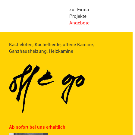
zur Firma
Projekte
Angebote
Kachelöfen
,
Kachelherde
,
offene Kamine
,
Ganzhausheizung
,
Heizkamine
Ab sofort
bei uns
erhältlich!